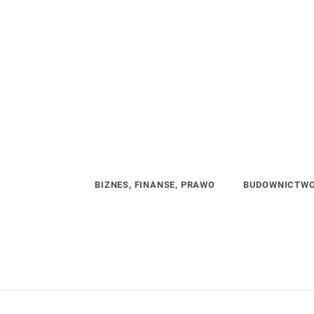
Skip
to
content
BIZNES, FINANSE, PRAWO
BUDOWNICTWO