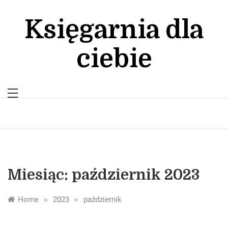
Skip
to
Księgarnia dla
content
ciebie
Miesiąc:
październik 2023
»
»
Home
2023
październik