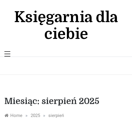
Skip
to
Księgarnia dla
content
ciebie
Miesiąc:
sierpień 2025
»
»
Home
2025
sierpień