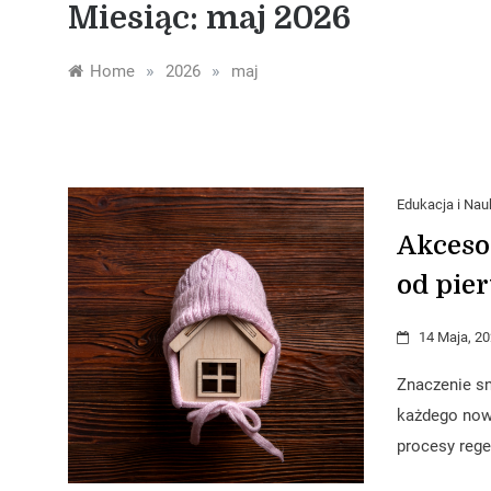
Miesiąc:
maj 2026
»
»
Home
2026
maj
Edukacja i Nau
Akceso
od pie
14 Maja, 2
Znaczenie sn
każdego now
procesy rege