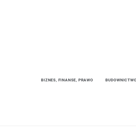
Skip
to
content
BIZNES, FINANSE, PRAWO
BUDOWNICTWO