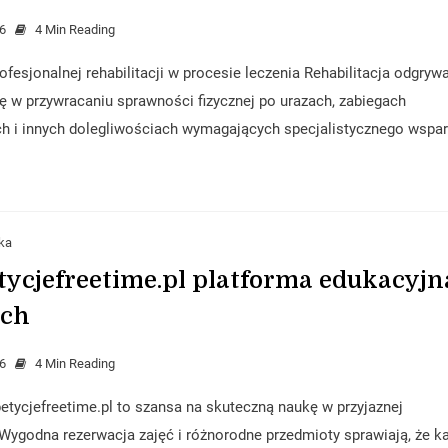
6
4 Min Reading
ofesjonalnej rehabilitacji w procesie leczenia Rehabilitacja odgryw
ę w przywracaniu sprawności fizycznej po urazach, zabiegach
ch i innych dolegliwościach wymagających specjalistycznego wspar
ka
tycjefreetime.pl platforma edukacyjn
ach
6
4 Min Reading
etycjefreetime.pl to szansa na skuteczną naukę w przyjaznej
Wygodna rezerwacja zajęć i różnorodne przedmioty sprawiają, że k