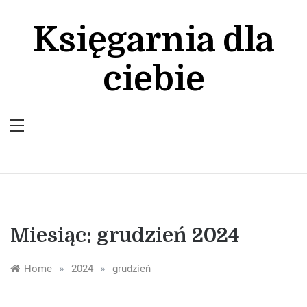
Skip
to
Księgarnia dla
content
ciebie
Miesiąc:
grudzień 2024
»
»
Home
2024
grudzień