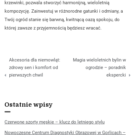
krzewinki, pozwala stworzyć harmonijną, wieloletnią
kompozycję. Zainwestuj w różnorodne gatunki i odmiany, a
Twój ogród stanie się barwną, kwitnącą oazą spokoju, do
której zawsze z przyjemnością będziesz wracać.
Nawigacja
Akcesoria dla niemowląt:
Magia wieloletnich bylin w
wpisu
zdrowy sen i komfort od
ogrodzie – poradnik
pierwszych chwil
ekspercki
Ostatnie wpisy
Czerwone szorty męskie – klucz do letniego stylu
Nowoczesne Centrum Diagnostyki Obrazowej w Gorlicach –