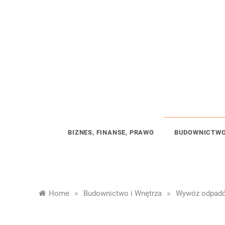
Skip
to
content
BIZNES, FINANSE, PRAWO
BUDOWNICTWO
»
»
Home
Budownictwo i Wnętrza
Wywóz odpadów