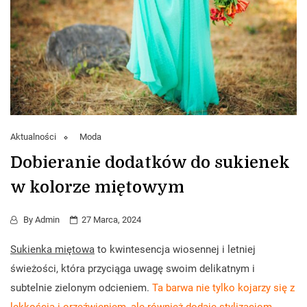
Aktualności
Moda
Dobieranie dodatków do sukienek
w kolorze miętowym
By
Admin
27 Marca, 2024
Sukienka miętowa
to kwintesencja wiosennej i letniej
świeżości, która przyciąga uwagę swoim delikatnym i
subtelnie zielonym odcieniem.
Ta barwa nie tylko kojarzy się z
lekkością i orzeźwieniem, ale również dodaje stylizacjom