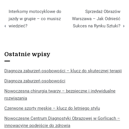
Nawigacja
Interkomy motocyklowe do
Sprzedaż Obrazów
wpisu
jazdy w grupie – co musisz
Warszawa – Jak Odnieść
wiedzieć?
Sukces na Rynku Sztuki?
Ostatnie wpisy
Diagnoza zaburzeń osobowości – klucz do skutecznej terapii
Diagnoza zaburzeń osobowości
Nowoczesna chirurgia twarzy – bezpieczne i indywidualne
rozwiązania
Czerwone szorty męskie – klucz do letniego stylu
Nowoczesne Centrum Diagnostyki Obrazowej w Gorlicach –
innowacyjne podejście do zdrowia