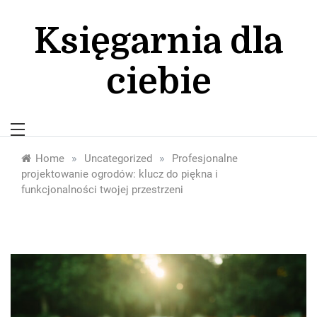
Skip
to
Księgarnia dla
content
ciebie
»
»
Home
Uncategorized
Profesjonalne
projektowanie ogrodów: klucz do piękna i
funkcjonalności twojej przestrzeni